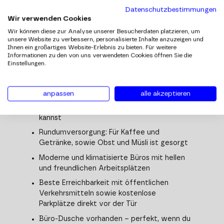
Flexible Arbeitszeitmodelle, Home-Office-
Datenschutzbestimmungen
Option und eine 38,5-Stunden-Woche
Wir verwenden Cookies
(Montag bis Freitag)
Wir können diese zur Analyse unserer Besucherdaten platzieren, um
unsere Website zu verbessern, personalisierte Inhalte anzuzeigen und
Genieße die Vorteile flacher Hierarchien –
Ihnen ein großartiges Website-Erlebnis zu bieten. Für weitere
kurze Entscheidungswege und direkte
Informationen zu den von uns verwendeten Cookies öffnen Sie die
Kommunikation ermöglichen dir, Ideen
Einstellungen.
schnell umzusetzen
Übernimm eine abwechslungsreiche Rolle, in
anpassen
alle akzeptieren
der du dich einbringen, deine Ideen
umsetzen und dich stetig weiterentwickeln
kannst
Rundumversorgung: Für Kaffee und
Getränke, sowie Obst und Müsli ist gesorgt
Moderne und klimatisierte Büros mit hellen
und freundlichen Arbeitsplätzen
Beste Erreichbarkeit mit öffentlichen
Verkehrsmitteln sowie kostenlose
Parkplätze direkt vor der Tür
Büro-Dusche vorhanden – perfekt, wenn du